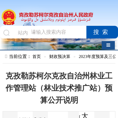
搜索
导航切换
当前位置：
首页
»
财政预决算
»
2023年度预算及三公经费
»
部
克孜勒苏柯尔克孜自治州林业工
作管理站（林业技术推广站）预
算公开说明
大
[
发布
克州财
2023-03-10
87
来源
字体
阅读
中
12:51
3
政局
时间
小
]