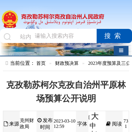
搜索
导航切换
当前位置：
首页
»
财政预决算
»
2023年度预算及三公经费
»
部
克孜勒苏柯尔克孜自治州平原林
场预算公开说明
大
[
发布
克州财
2023-03-10
73
来源
字体
阅读
中
12:59
1
政局
时间
小
]