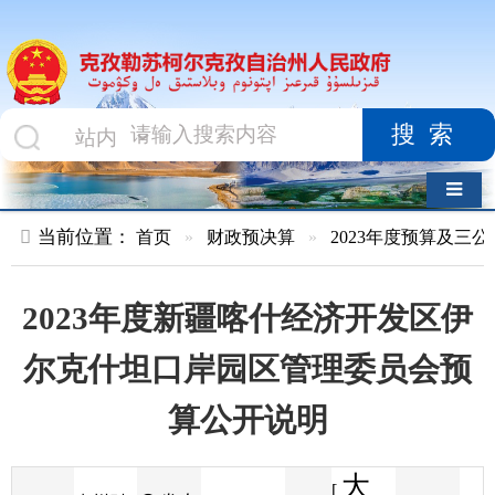
搜索
导航切换
当前位置：
首页
»
财政预决算
»
2023年度预算及三公经费
»
部
2023年度新疆喀什经济开发区伊
尔克什坦口岸园区管理委员会预
算公开说明
大
[
发布
克州财
2023-03-10
79
来源
字体
阅读
中
12:32
4
政局
时间
小
]