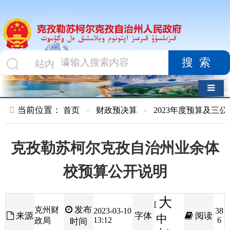
搜索
导航切换
当前位置：
首页
»
财政预决算
»
2023年度预算及三公经费
»
部
克孜勒苏柯尔克孜自治州业余体
校预算公开说明
大
[
发布
克州财
2023-03-10
38
来源
字体
阅读
中
13:12
6
政局
时间
小
]