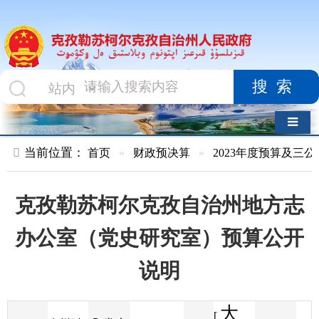
搜索
导航切换
当前位置：
首页
»
财政预决算
»
2023年度预算及三公经费
»
部
克孜勒苏柯尔克孜自治州地方志
办公室（党史研究室）预算公开
说明
大
[
发布
克州财
2023-03-10
83
来源
字体
阅读
中
13:02
5
政局
时间
小
]