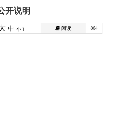
阅读
864
印本页
关闭窗口
政府
国家部委局