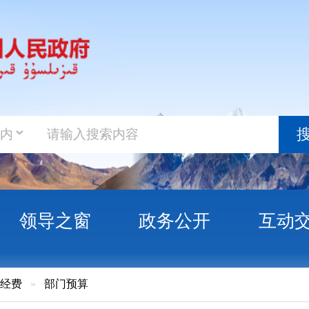
政务新
搜索
之窗
政务公开
互动交流
政务服
门预算
孜自治州总工会(行政)预算公开说明