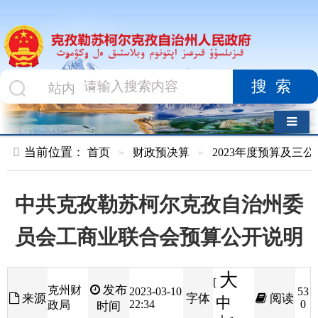
搜索
导航切换
当前位置：
首页
»
财政预决算
»
2023年度预算及三公经费
»
部
中共克孜勒苏柯尔克孜自治州委
员会工商业联合会预算公开说明
大
[
发布
克州财
2023-03-10
53
来源
字体
阅读
中
22:34
0
政局
时间
小
]