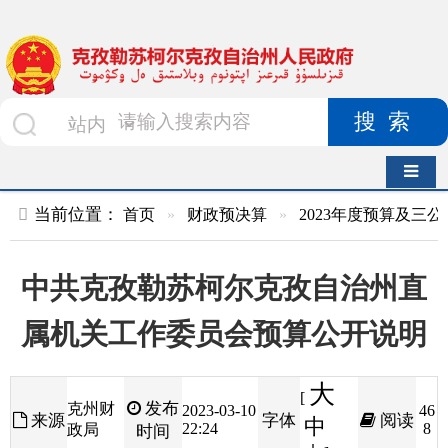
搜索
导航切换
当前位置：
首页
»
财政预决算
»
2023年度预算及三公经费
»
部
中共克孜勒苏柯尔克孜自治州直
属机关工作委员会预算公开说明
大
[
发布
克州财
2023-03-10
46
来源
字体
阅读
中
22:24
8
政局
时间
小
]