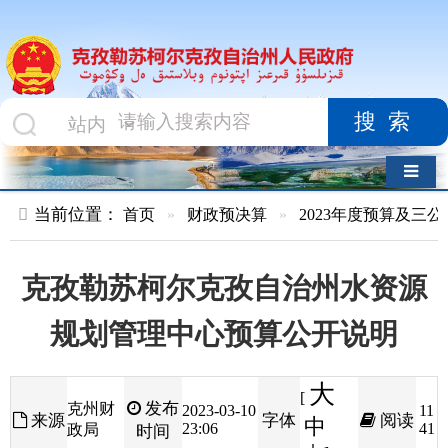
搜索
导航切换
当前位置：
首页
»
财政预决算
»
2023年度预算及三公经费
»
部
克孜勒苏柯尔克孜自治州水资源
规划管理中心预算公开说明
大
[
发布
克州财
2023-03-10
11
来源
字体
阅读
中
23:06
41
政局
时间
小
]