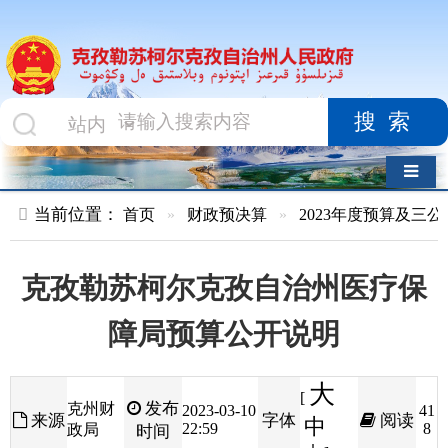
搜索
导航切换
当前位置：
首页
»
财政预决算
»
2023年度预算及三公经费
»
部
克孜勒苏柯尔克孜自治州医疗保
障局预算公开说明
大
[
发布
克州财
2023-03-10
41
来源
字体
阅读
中
22:59
8
政局
时间
小
]
2023年度新疆克孜勒苏柯尔克孜自治州医疗保障局