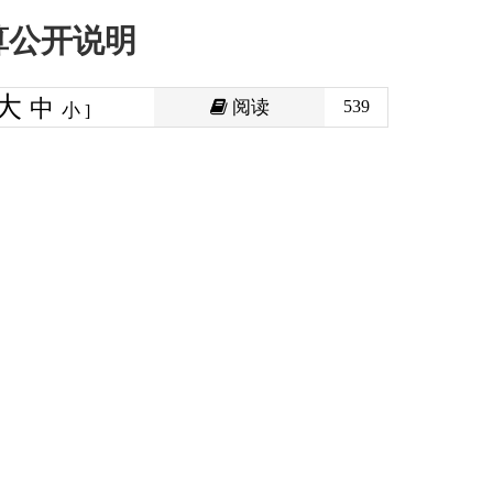
阅读
539
印本页
关闭窗口
政府
国家部委局