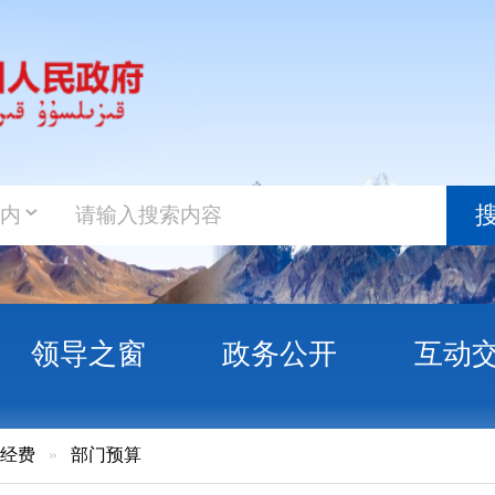
政务新
搜索
之窗
政务公开
互动交流
政务服
门预算
孜自治州南疆矿山救护队预算公开说明