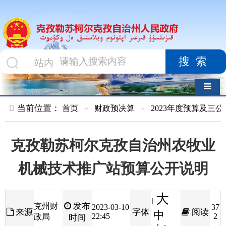
搜索
导航切换
当前位置：
首页
»
财政预决算
»
2023年度预算及三公经费
»
部
克孜勒苏柯尔克孜自治州农牧业
机械技术推广站预算公开说明
大
[
发布
克州财
2023-03-10
37
来源
字体
阅读
中
22:45
2
政局
时间
小
]