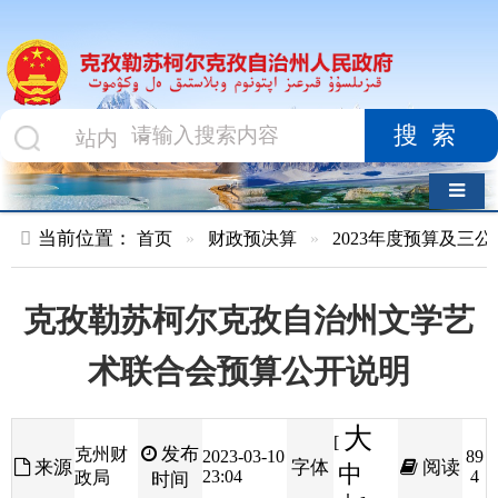
搜索
导航切换
当前位置：
首页
»
财政预决算
»
2023年度预算及三公经费
»
部
克孜勒苏柯尔克孜自治州文学艺
术联合会预算公开说明
大
[
发布
克州财
2023-03-10
89
来源
字体
阅读
中
23:04
4
政局
时间
小
]