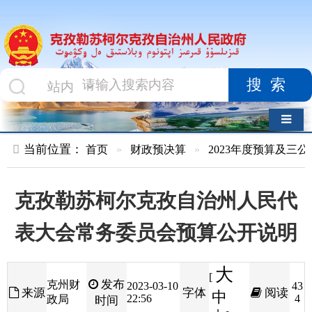
搜索
导航切换
当前位置：
首页
»
财政预决算
»
2023年度预算及三公经费
»
部
克孜勒苏柯尔克孜自治州人民代
表大会常务委员会预算公开说明
大
[
发布
克州财
2023-03-10
43
来源
字体
阅读
中
22:56
4
政局
时间
小
]