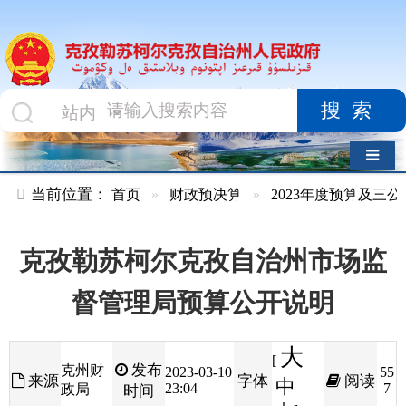
搜索
导航切换
当前位置：
首页
»
财政预决算
»
2023年度预算及三公经费
»
部
克孜勒苏柯尔克孜自治州市场监
督管理局预算公开说明
大
[
发布
克州财
2023-03-10
55
来源
字体
阅读
中
23:04
7
政局
时间
小
]