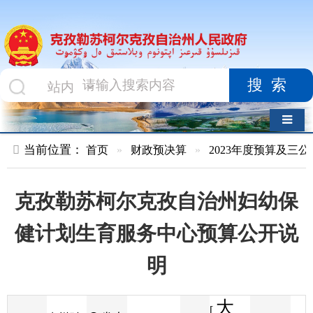
搜索
导航切换
当前位置：
首页
»
财政预决算
»
2023年度预算及三公经费
»
部
克孜勒苏柯尔克孜自治州妇幼保
健计划生育服务中心预算公开说
明
大
[
发布
克州财
2023-03-10
45
来源
字体
阅读
中
22:22
7
政局
时间
小
]