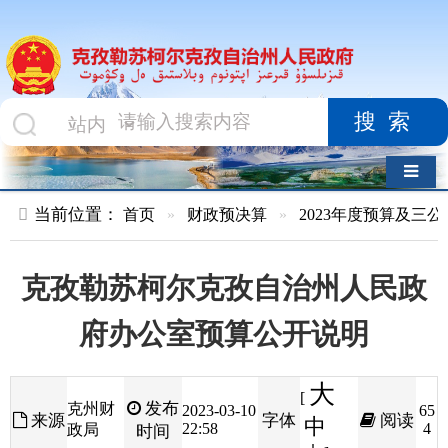
搜索
导航切换
当前位置：
首页
»
财政预决算
»
2023年度预算及三公经费
»
部
克孜勒苏柯尔克孜自治州人民政
府办公室预算公开说明
大
[
发布
克州财
2023-03-10
65
来源
字体
阅读
中
22:58
4
政局
时间
小
]