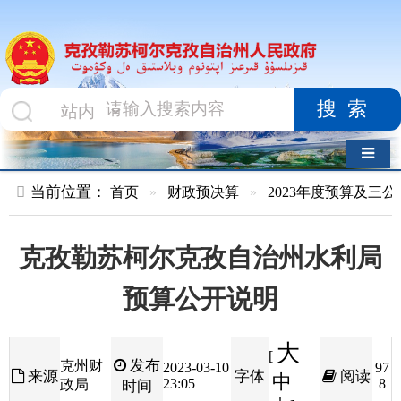
搜索
导航切换
当前位置：
首页
»
财政预决算
»
2023年度预算及三公经费
»
部
克孜勒苏柯尔克孜自治州水利局
预算公开说明
大
[
发布
克州财
2023-03-10
97
来源
字体
阅读
中
23:05
8
政局
时间
小
]