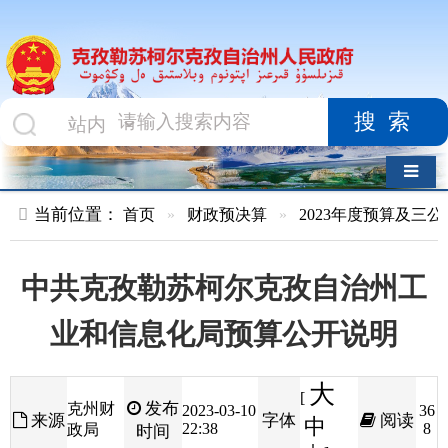
搜索
导航切换
当前位置：
首页
»
财政预决算
»
2023年度预算及三公经费
»
部
中共克孜勒苏柯尔克孜自治州工
业和信息化局预算公开说明
大
[
发布
克州财
2023-03-10
36
来源
字体
阅读
中
22:38
8
政局
时间
小
]