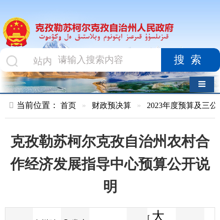
搜索
导航切换
当前位置：
首页
»
财政预决算
»
2023年度预算及三公经费
»
部
克孜勒苏柯尔克孜自治州农村合
作经济发展指导中心预算公开说
明
大
[
发布
克州财
2023-03-10
81
来源
字体
阅读
中
22:44
8
政局
时间
小
]