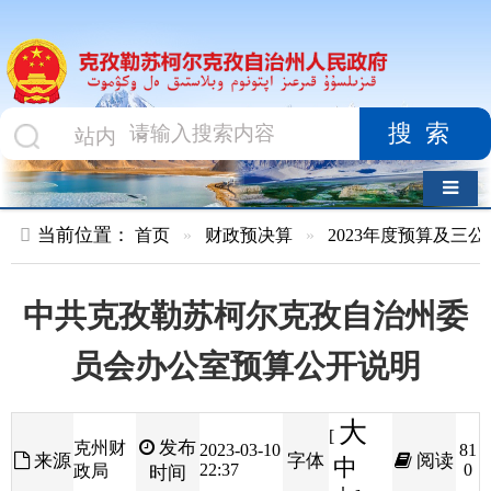
搜索
导航切换
当前位置：
首页
»
财政预决算
»
2023年度预算及三公经费
»
部
中共克孜勒苏柯尔克孜自治州委
员会办公室预算公开说明
大
[
发布
克州财
2023-03-10
81
来源
字体
阅读
中
22:37
0
政局
时间
小
]