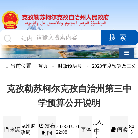
搜索
导航切换
当前位置：
首页
»
财政预决算
»
2023年度预算及三公经费
»
部
克孜勒苏柯尔克孜自治州第三中
学预算公开说明
大
[
发布
克州财
2023-03-10
84
来源
字体
阅读
中
22:08
5
政局
时间
小
]