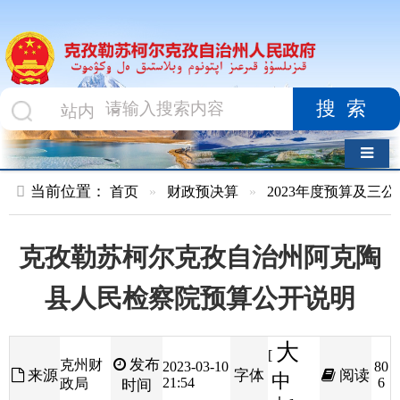
搜索
导航切换
当前位置：
首页
»
财政预决算
»
2023年度预算及三公经费
»
部
克孜勒苏柯尔克孜自治州阿克陶
县人民检察院预算公开说明
大
[
发布
克州财
2023-03-10
80
来源
字体
阅读
中
21:54
6
政局
时间
小
]