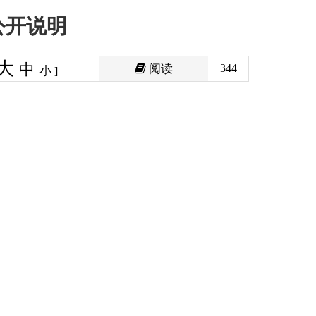
阅读
344
印本页
关闭窗口
政府
国家部委局