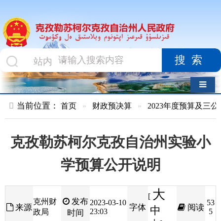
搜索
导航切换
当前位置：
首页
»
财政预决算
»
2023年度预算及三公经费
»
部
克孜勒苏柯尔克孜自治州实验小
学预算公开说明
大
[
发布
克州财
2023-03-10
53
来源
字体
阅读
中
23:03
5
政局
时间
小
]