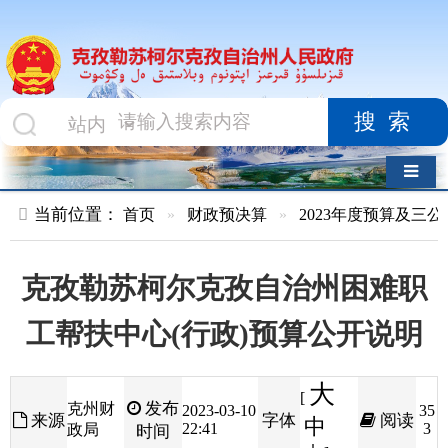
搜索
导航切换
当前位置：
首页
»
财政预决算
»
2023年度预算及三公经费
»
部
克孜勒苏柯尔克孜自治州困难职
工帮扶中心(行政)预算公开说明
大
[
发布
克州财
2023-03-10
35
来源
字体
阅读
中
22:41
3
政局
时间
小
]