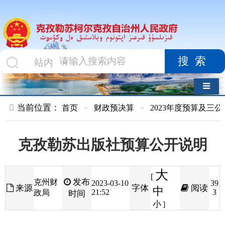
搜索
导航切换
当前位置：
首页
»
财政预决算
»
2023年度预算及三公经费
»
部
克孜勒苏出版社预算公开说明
大
[
发布
克州财
2023-03-10
39
来源
字体
阅读
中
21:52
3
政局
时间
小
]