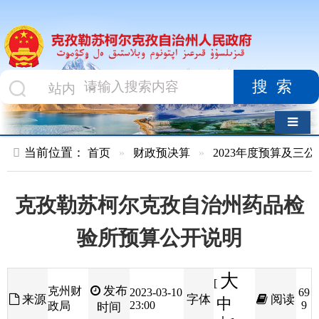
搜索
导航切换
当前位置：
首页
»
财政预决算
»
2023年度预算及三公经费
»
部
克孜勒苏柯尔克孜自治州药品检
验所预算公开说明
大
[
发布
克州财
2023-03-10
69
来源
字体
阅读
中
23:00
9
政局
时间
小
]