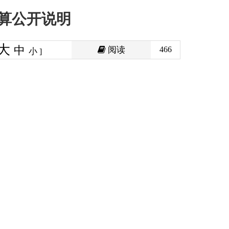
阅读
466
印本页
关闭窗口
政府
国家部委局