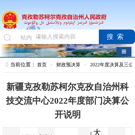
搜索
导航切换
当前位置：
首页
»
财政预决算
»
2022年度决算及三公经费
»
部
新疆克孜勒苏柯尔克孜自治州科
技交流中心2022年度部门决算公
开说明
大
[
发布
克州财
2023-07-28
26
来源
字体
阅读
中
17:43
2
政局
时间
小
]