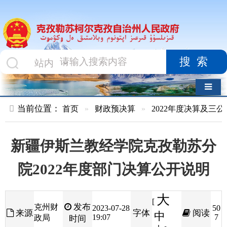
搜索
导航切换
当前位置：
首页
»
财政预决算
»
2022年度决算及三公经费
»
部
新疆伊斯兰教经学院克孜勒苏分
院2022年度部门决算公开说明
大
[
发布
克州财
2023-07-28
50
来源
字体
阅读
中
19:07
7
政局
时间
小
]