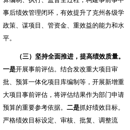
绩效管理意识。
三是
注重绩效监控。将中
央、自治区、自治州安排的专项转移支付支
出和部门整体支出全部纳入绩效运行监控范
围，实现绩效监控覆盖率
100%，查找资金使
用和项目实施中的薄弱环节，及时纠正偏
差。
四是
强化绩效评价。通过部门自评和财
政评价相结合的方式，按照
“突出重点、兼顾
一般”的原则，以5年为周期实现部门重点项
目绩效评价全覆盖。
五是
加大结果应用。落
实绩效评价结果与预算安排和政策挂钩机
制，及时收回闲置沉淀、低效无效资金，让
沉睡的资金动起来。积极推进绩效信息公
开，将项目绩效评价结果与预决算同步向社