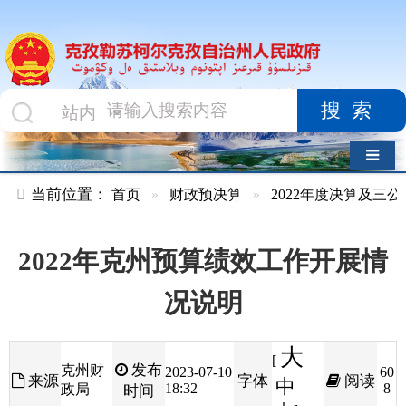
搜索
导航切换
当前位置：
首页
»
财政预决算
»
2022年度决算及三公经费
»
政
2022年克州预算绩效工作开展情
况说明
大
[
发布
克州财
2023-07-10
60
来源
字体
阅读
中
18:32
8
政局
时间
小
]
2022年，在自治区党委、自治区人民政