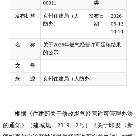
10:19
名 称
关于2026年燃气经营许可延续结果
的公示
文 号
来 源
克州住建局（人防办）
根据《住建部关于修改燃气经营许可管理办法
的通知》（建城规〔
2019
〕
2
号）《关于印发〈新
疆维吾尔自治区城镇燃气经营许可实施办法〉的通
知》（新建城〔
2022
〕
25
号）的相关要求，我局对
克州火炬燃气有限公司吐尔尕特加气站、克州中石
油销售有限公司乌恰波斯坦北加油加气站
2
家燃气企
业燃气经营许可证延续申请材料开展核查审核，经