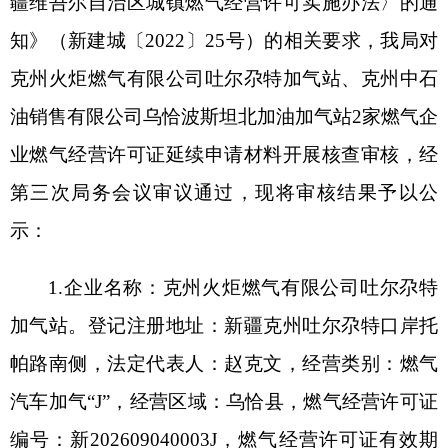
第三次局务会议审议通过，现将审核结果予以公
示：
1.
企业名称：
克州火炬燃气有限公司吐尔尕特
加气站
。登记注册地址：
新疆克州吐尔尕特口岸托
帕路南侧
，法定代表人：
赵克文
，经营类别：
燃气
汽车加气
“
J
”
，经营区域：
乌恰县
，燃气经营许可证
编号：
新
202
6
090
4
000
3J
，燃气经营许可证有效期
限：
202
6
年
5
月
13
日
－
202
9
年
5
月
12
日
。
2.
企业名称：
克州中石油销售有限公司乌恰波
斯坦北加油加气站
。登记注册地址：
新疆克州乌恰
县波斯坦铁列克乡乌鲁克巴什村
14
号院
，法定代表
人：
桑建忠
，经营类别：
燃气汽车加气
“
J
”
，经营区
域：
乌恰县
，燃气经营许可证编号：
新