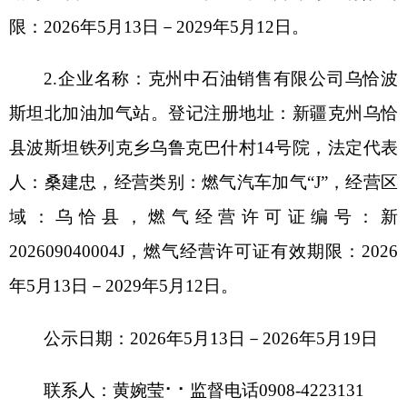
202
6
090
4
000
4J
，燃气经营许可证有效期限：
202
6
年
5
月
13
日
－
202
9
年
5
月
12
日
。
公示日期：
20
26
年
5
月
13
日
－
202
6
年
5
月
19
日
联系人：黄婉莹
⠂⠂
监督电话
0908-4223131
克州住建局（人防办）
202
6
年
5
月
13
日
分享:
打印本页
关闭窗口
各县（市）网站
媒体