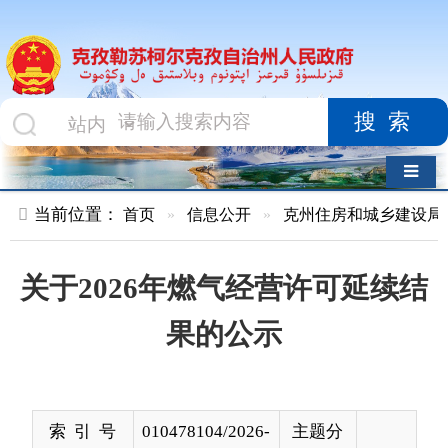
搜索
导航切换
当前位置：
首页
»
信息公开
»
克州住房和城乡建设局
»
结果公
关于2026年燃气经营许可延续结
果的公示
索 引 号
010478104/2026-
主题分
00011
类
发布机构
克州住建局（人
发布日
2026-
防办）
期
05-13