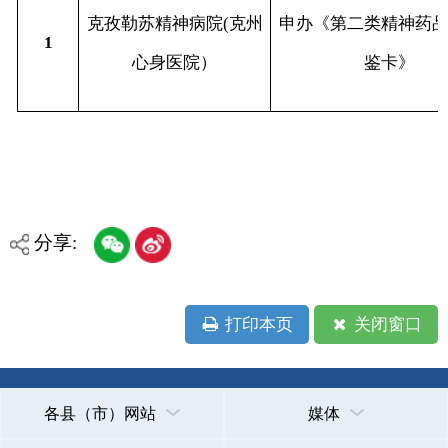
打印本页
关闭窗口
各县（市）网站
媒体
地州市政府
区政府部门
省区市政府
国家部委局
主办：克孜勒苏柯尔克孜自治州人民政府办公室
承办：克孜勒苏柯尔克孜自治州政务公开信息中心
新公网安备65300102000007号
新ICP备2022000247号
政府网站标识码：6530000002
法律声明
关于我们