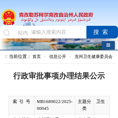
搜索
导航切换
当前位置：
首页
»
信息公开
»
克州卫生健康委员会
»
结果公示
行政审批事项办理结果公示
索 引 号
MB1689022/2025-
主题分
卫生
00045
类
发布机构
克州卫健委
发布日
2026-
期
04-01
12:00