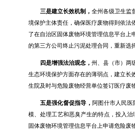
公示时间：
2025
年
10
月
16
日至
10
月
30
日。共
10
如有异议，请在公示期间来电来函如实反映。
责任单位电话（传真）：
阿图什市卫生健康委：
0908--4222205
阿克陶县卫生健康委：
0908--5722218
乌恰县卫生健康委：
0908--4622241
阿合奇县卫生健康委：
0908--5621523
验收单位电话（传真）：
09
08
—
4222635
克州