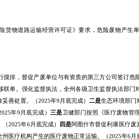
化监督执法，全州各级卫生监督执法部门对各级医疗危险废物
。
（
2025
年
9
月底完成）
二是
生态环境部门对克州人民医院、阿
底完成）
三是
卫健部门按照《医疗废物管理条例》相关要求，严
6
月底完成）
四是
阿图什市督促利康医疗废弃物处理有限公司按
构产生的医疗废物正常运输。
（
2025
年
6
月底完成）
五是
阿图什
水得到有效处置。
（
2025
年
6
月底完成）
部门履行行业主管责任，按属地管理权限，举一反三，指导各级
反馈问题为导向，举一反三抓整改，着力推进全
州各级医疗机构
》
要求，
全州各级医疗机构
病理性废物、化学性废物
均已实现
2
天
所均与有医疗废物转运、贮存、处置资质的第三方工作签订了协
司已通过租赁方式租赁了
2
辆，共
3
辆具有危险货物道路运输经营