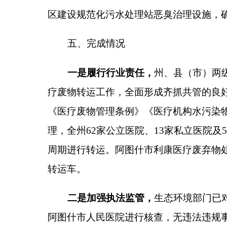
二是加强执法监管，
生态环境部门
已对阿克陶县
阿图什市人民医院进行核查，无违法违规事项，对发
三是建立长效机制，
全州各级卫生监督执法部门
境保护主体责任，确保医疗废物得到依法
依规
、有效
了在自治区固体废物环境管理信息平台上申请危险废
的第三方公司终止污泥处理合同，重新选择第三方签
四是增强法治观念，
州、县（市）两级
卫生健康
生态环境保护方面存在的薄弱点，建立长效机制，确
生院及时与危险废物经营单位签订医疗废物处置协议
五是强化督促指导，
阿图什市人民医院按照招投
模、处理工艺和恶臭产生的特点，投入治理技术和设
固体废物环境管理信息平台上申请危险废物电子转移