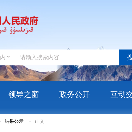
政务新
搜索
之窗
政务公开
互动交流
政务服
»
正文
报告反馈问题（问题编号14）整改完成情