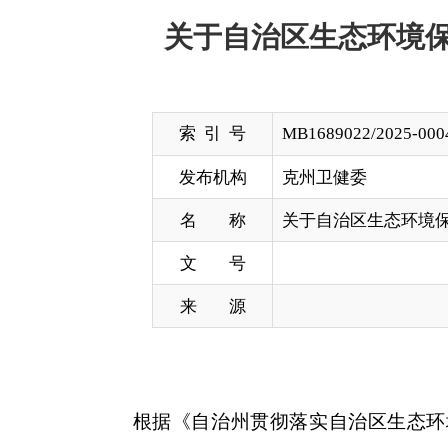
索 引 号
MB1689022/2025-00044
发布机构
克州卫健委
名 称
关于自治区生态环境保护督察报告
文 号
来 源
根据《自治州贯彻落实自治区生态环境保护督
改，现
将具体情况予以公示：
一、整改任务
医疗废物处置存在漏洞。《医疗废物管理条例
物，并负责医疗废物的贮存、处置
”
。抽查自治州人