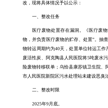
物转运周期约为
40
天，处置单位转运工作严重超时限
废活性炭、阿克陶县人民医院将
5
吨废水污泥委托给
险废物转移联单；乌恰县康苏镇卫生院、阿合奇县哈
市人民医院新院区污水处理站未建设恶臭治理设施，
二、整改时限
2025
年
9
月底。
三、整改目标
严格执行《医疗废物管理条例》《危险货物道
理，确保全州医疗废物依法依规及时处置。
四、整改措施
一是
卫健部门对全州各类医疗机构进行摸排，督