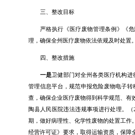
管理信息平台，规范申报危险废物电子转移联单。强
查，确保企业医疗废物得到科学规范、有效妥善处置
陶县人民医院违法违规事项进行处理。
（
2025
年
9
月
期，做好病理性、化学性废物的处置工作。
（
2025
年
经营许可证》要求，取得运输资质，保障全州医疗机
区建设规范化污水处理站恶臭治理设施，确保医疗污
五、完成情况
一是履行行业责任，
州、县（市）两级卫
生主管
疗废物转运工作，全面形成齐抓共管的良好局面。
以
《医疗废物管理条例》《医疗机构水污染物排放标准
理，全州
62
家公立医院、
13
家私立医院及
56
家西医诊
周期进行转运。阿图什市利康医疗废弃物处理有限公
转运车。