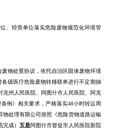
转移联单进行不定期抽
图什市人民医院、阿克
格落实
48
小时转运周
照《危险货物道路运输
市督促市人民医院新院
医疗卫生机构做好医
医疗废弃物严格
按照
的转运
周期
。
经梳
议，均按照
2
天一次的
许可证的医疗废弃物