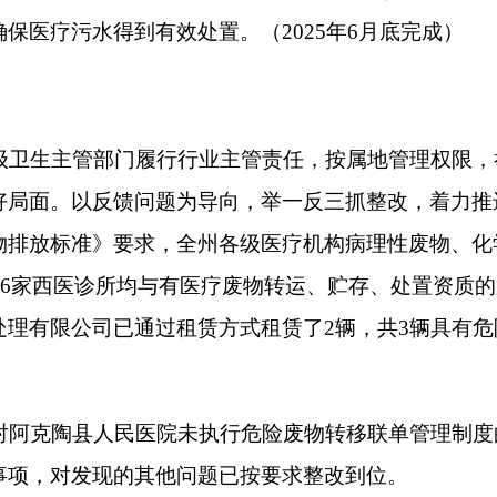
人民医院未执行危险废物转移联单管理制度的问题进行立案处罚
现的其他问题已
按
要求整改到位。
严格按照《医疗废物管理条例》要求，强化监督执法，推进各级
处置。克州人民医院污水运维第三方与有资质的第三方签订废活
物电子转移联单等工作，已于
2024
年
9
月
18
日处置完毕；阿克陶
署污泥处理合同，具有合法有效的污泥处理资质。
主管部门强化监督管理责任，以环保督察整改问题整改为契机，
保反馈问题整改推进各项工作落地落实。乌恰县康苏镇卫生院、
，医疗废物均得到有效处置。
标程序，对新院区污水处理站恶臭治理设施项目启动招标程序
备设施，污水处理站恶臭治理设施项目已完工并投入使用；沉
联单，并已清理完毕。