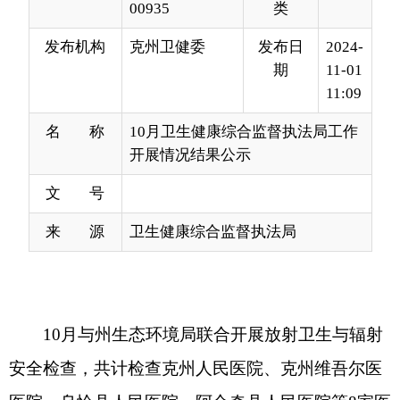
11:09
名 称
10月卫生健康综合监督执法局工作
开展情况结果公示
文 号
来 源
卫生健康综合监督执法局
10
月与州生态环境局联合开展放射卫生与辐射
安全检查，共计检查克州人民医院、克州维吾尔医
医院、乌恰县人民医院、阿合奇县人民医院等
8
家医
疗机构，并将结果通过市场监督管理局网站进行公
示，
公共场所检查
12
场次，医疗机构检查
20
场次，
消毒产量检查
8
场次，放射卫生检查
10
场次，受自
治区卫健委委托现场检查涉水产品生产企业一家。