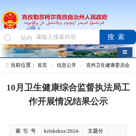
搜索
导航切换
当前位置：
首页
»
信息公开
»
克州卫生健康委员会
»
结果公示
10月卫生健康综合监督执法局工
作开展情况结果公示
索 引 号
kzlskekzz/2024-
主题分
00935
类
发布机构
克州卫健委
发布日
2024-
期
11-01