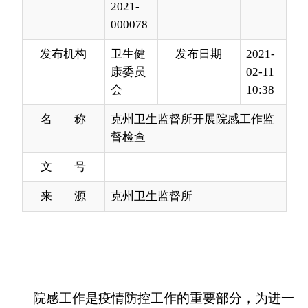
康委员
02-11
会
10:38
名 称
克州卫生监督所开展院感工作监
督检查
文 号
来 源
克州卫生监督所
院感工作是疫情防控工作的重要部分，为进一
步做好我州冬春季新冠肺炎疫情防控工作，强化各
级各类医疗机构院感工作，克州卫生监督所于2021
年2月2日-6日，对克州人民医院、克州维吾尔医医
院、克孜勒苏中医医院、克州妇幼保健和计划生育
服务中心、阿图什市人民医院等单位院感工作进行