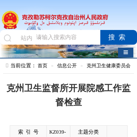
搜索
导航切换
当前位置：
首页
»
信息公开
»
克州卫生健康委员会
»
结果公示
克州卫生监督所开展院感工作监
督检查
索 引 号
KZ039-
主题分类
2021-
000078
发布机构
卫生健
发布日期
2021-