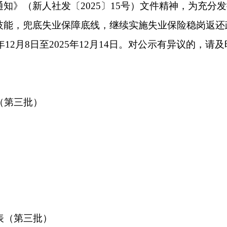
克州人力资
202
）
打印
地州市政府
区政府部门
省区市