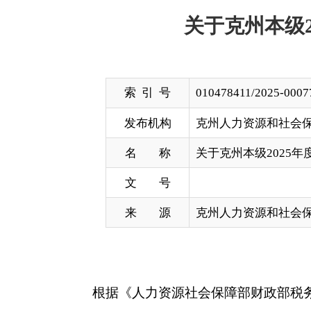
索 引 号
010478411/2025-00077
发布机构
克州人力资源和社会保障局
名 称
关于克州本级2025年度稳岗补贴
文 号
来 源
克州人力资源和社会保障局
根据《人力资源社会保障部财政部税务总局关于延
续做好失业保险稳岗惠民政策落实工作的通知》（新人
作用，支撑企业稳定岗位，助力提升职业技能，兜底
返还30元的名单进行公示，公示期自2025年12月8
监督电话：0908-4222210