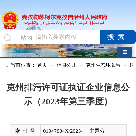
搜索
导航切换
当前位置：
首页
»
信息公开
»
克州生态环境局
»
结果公示
»
克州排污许可证执证企业信息公
示（2023年第三季度）
索 引 号
01047834X/2023-
主题分
03095
类
发布机构
克州生态环境局
发布日
2023-
期
10-08