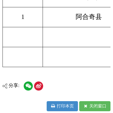
各县（市）网站
媒体
地州市政府
区政府部门
省区市政府
国家部委局
主办：克孜勒苏柯尔克孜自治州人民政府办公室
承办：克孜勒苏柯尔克孜自治州政务公开信息中心
新公网安备65300102000007号
新ICP备2022000247号
政府网站标识码：6530000002
法律声明
关于我们