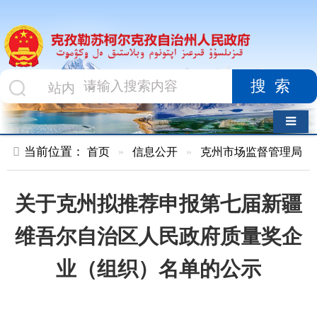
搜索
导航切换
当前位置：
首页
»
信息公开
»
克州市场监督管理局
»
结果公示
关于克州拟推荐申报第七届新疆
维吾尔自治区人民政府质量奖企
业（组织）名单的公示
索 引 号
010478147/2025-
主题分
00065
类