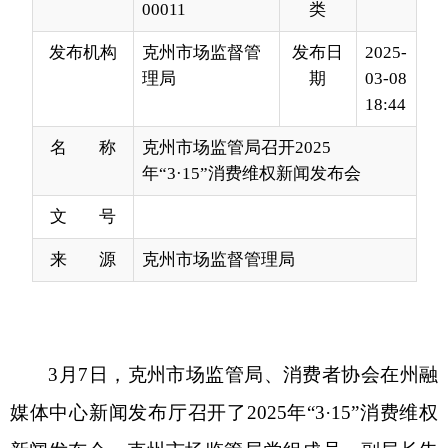
18:44
名 称
克州市场监管局召开2025
年“3·15”消费维权新闻发布会
文 号
来 源
克州市场监督管理局
3月
7
日，
克州市场监管局
、
消费者协会
在
州
融
媒体中心
新闻
发布厅
召开了
202
5
年
“3·15”消费维权
新闻发布会。
克州
市场监管局党组
成员
、
副
局长
朱
文军
致发布词
，并在会后接受记者采访。
州人大、
州政协有关领导，州
市场监管局
有
关科室
负责人
、
消费者协会
秘书长
以及
克孜勒苏日报、克州广播电
视、
“克州零距离”平台、“云上克州”客户端等
媒体