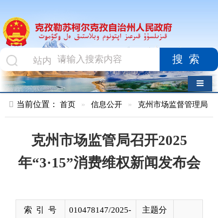
搜索
导航切换
当前位置：
首页
»
信息公开
»
克州市场监督管理局
»
结果公示
克州市场监管局召开2025
年“3·15”消费维权新闻发布会
索 引 号
010478147/2025-
主题分
00011
类
发布机构
克州市场监督管
发布日
2025-
理局
期
03-08