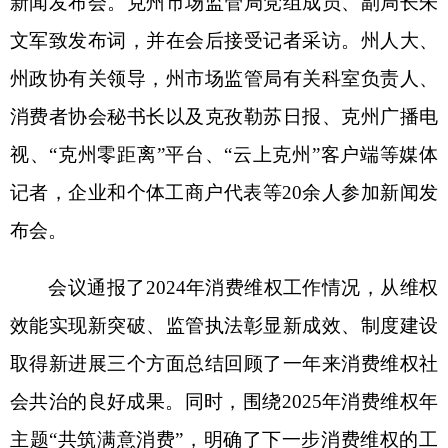
记者，企业和个体工商户代表等
20余人
参加新闻发
布会
。
会议通报了
2024年消费维权工作情况，从维权
效能实现新突破、监管执法彰显新成效、制度建设
取得新进展三个方面总结回顾了一年来消费维权社
会共治的良好成果。
同时，围绕
202
5
年
消费维权年
主题
“
共筑满意消费
”
，
明确了下一步消费维权的工
作重点
：一是健全消费维权体系，不断提升维权实
效；二是强化消费领域综合监管，持续激发消费活
力；三是凝聚宣传教育合力，携手共筑满意消费
。
州消协秘书长、州
市场监管局
食品流通科、注册登
记审批科等
相关科室负责人针对食品
、药品和
推
进
“高效办成一件事”、整治“短斤缺两”问题等
保民
生工作举措
和
人民群众关心关注的热点问题，
现场