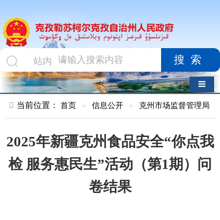
搜索
导航切换
当前位置：
首页
»
信息公开
»
克州市场监督管理局
»
结果公示
2025年新疆克州食品安全“你点我
检 服务惠民生”活动（第1期）问
卷结果
索 引 号
kzlskekzz/2025-
主题分
00055
类