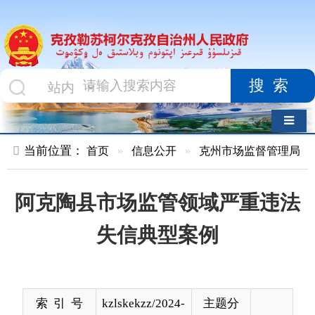
搜索
导航切换
当前位置：
首页
»
信息公开
»
克州市场监督管理局
»
结果公示
阿克陶县市场监管领域严重违法
失信典型案例
索 引 号
kzlskekzz/2024-
主题分
00587
类
发布机构
克州市场监督
发布日
2024-
管理局
期
10-30