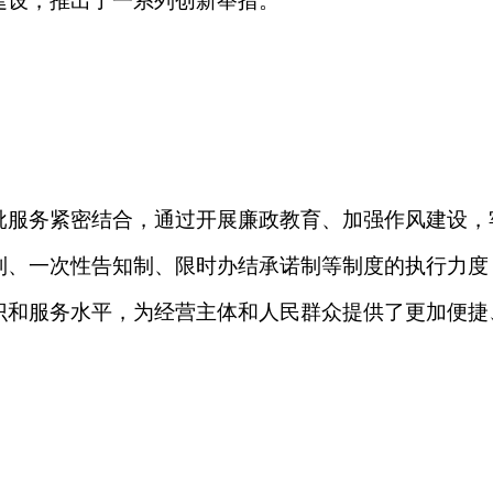
结合，通过开展廉政教育、加强作风建设，牢固树立纪律意识，
告知制、限时办结承诺制等制度的执行力度，确保行政审批行为
平，为经营主体和人民群众提供了更加便捷、高效的服务。
可事项进行了细致梳理，精确界定了许可范围、条件和程序。同
起严密的质量控制体系，保障了许可工作的一致性和准确性。此
内能够达成无差别受理和同标准办理。
举措。例如，实行行政许可事项清单管理，全旗（或全市）统一
”、“同城通办”等便利化服务，实现了经营主体和群众异地办事“网