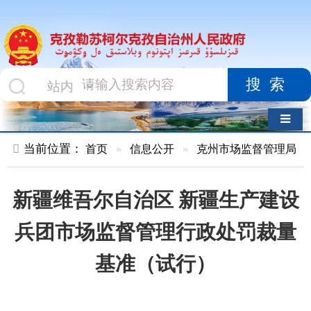
搜索
导航切换
当前位置：
首页
»
信息公开
»
克州市场监督管理局
»
结果公示
新疆维吾尔自治区 新疆生产建设
兵团市场监督管理行政处罚裁量
基准（试行）
索 引 号
01047834X/2024-
主题分
01858
类