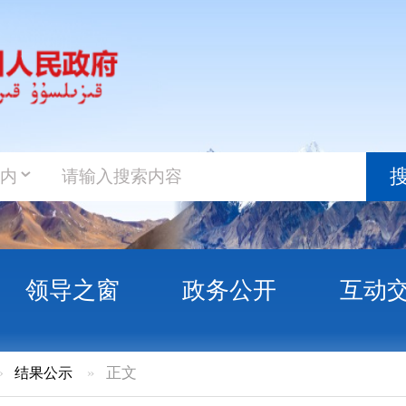
政务新
搜索
之窗
政务公开
互动交流
政务服
»
正文
，服务惠民生”活动民意调查问卷结果公示