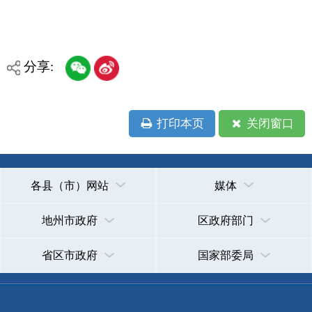
各县（市）网站
媒体
地州市政府
区政府部门
省区市政府
国家部委局
主办：克孜勒苏柯尔克孜自治州人民政府办公室
承办：克孜勒苏柯尔克孜自治州政务公开信息中心
新公网安备65300102000007号
新ICP备2022000247号
政府网站标识码：6530000002
法律声明
关于我们