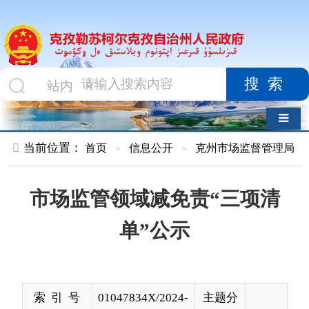
搜索
导航切换
当前位置：
首页
»
信息公开
»
克州市场监督管理局
»
结果公示
市场监管领域减免责“三项清
单”公示
索 引 号
01047834X/2024-
主题分
00208
类
发布机构
克州市场监督管
发布日
2024-
理局
期
01-05