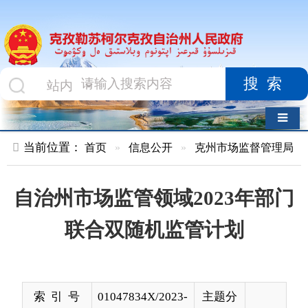
搜索
导航切换
当前位置：
首页
»
信息公开
»
克州市场监督管理局
»
结果公示
自治州市场监管领域2023年部门
联合双随机监管计划
索 引 号
01047834X/2023-
主题分
03618
类
发布机构
克孜勒苏柯尔克
发布日
2023-
孜自治州人民政
期
03-30