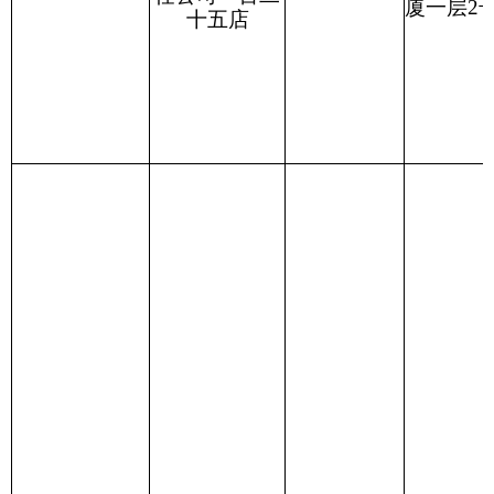
新克州市监械
克州康能医疗
新疆克州阿图什市
经营备
器械有限责任
叶*
他克乡买谢提村艾
2021005
3
公司
里坦路010号二楼