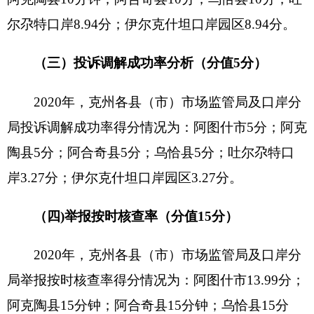
2020年，克州各县（市）
市场监管局
及
口岸
分
局举报按时核查率得
分
情况为：阿图什市13.99
分
；
阿克陶县15
分钟
；阿合奇县15
分钟
；乌恰县15
分
钟
；吐尔尕特口岸10.54
分
；伊尔克什坦口岸园区
10.54
分
。
二、ODR机制运行情况分析
2020年，克州各县（市）ODR企业机制运行总
体得分情况为：阿图什市14.25分；阿克陶县8.63
分；阿合奇县8.63分；乌恰县8.63分；吐尔尕特口
岸0分；伊尔克什坦口岸园区0分。
（一）
原因分析：
一是ODR企业申请率不高，除阿图什市市场监
督管理局外，其他县局ODR企业发展率偏低。